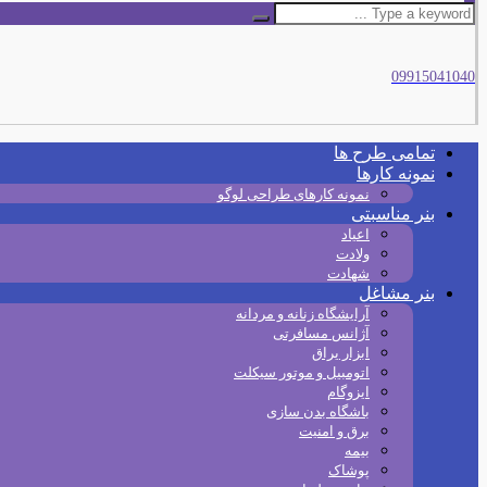
09915041040
تمامی طرح‌ ها
نمونه کارها
نمونه کارهای طراحی لوگو
بنر مناسبتی
اعیاد
ولادت
شهادت
بنر مشاغل
آرایشگاه زنانه و مردانه
آژانس مسافرتی
ابزار یراق
اتومبیل و موتور سیکلت
ایزوگام
باشگاه بدن سازی
برق و امنیت
بیمه
پوشاک