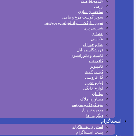
چاپ و تبلیغات
رزمی
ساختمان سازی
سوپر گوشت مرغ و ماهی
سوپر مارکت ، مواد لبنیاتی و پروتئینی
شیرینی پزی
عطاری
عکاسی
غذا و خوراک
فروشگاه موبایل
کابینت و دکوراسیون
کافی نت
کامپیوتر
کیف و کفش
گل فروشی
لوازم تحریر
لوازم خانگی
مبلمان
مشاوره املاک
مهد کودک و مدرسه
میوه و تره بار
دیگر بنر ها
اینستاگرام
استوری اینستاگرام
پست اینستاگرام