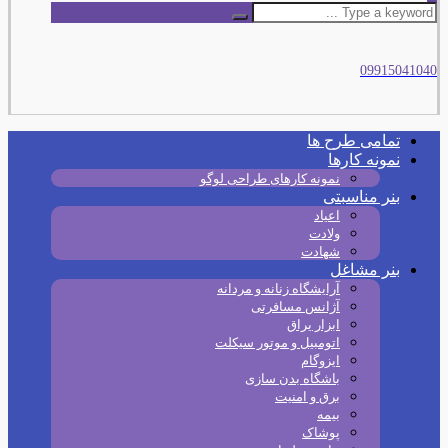
09915041040
تمامی طرح‌ ها
نمونه کارها
نمونه کارهای طراحی لوگو
بنر مناسبتی
اعیاد
ولادت
شهادت
بنر مشاغل
آرایشگاه زنانه و مردانه
آژانس مسافرتی
ابزار یراق
اتومبیل و موتور سیکلت
ایزوگام
باشگاه بدن سازی
برق و امنیت
بیمه
پوشاک