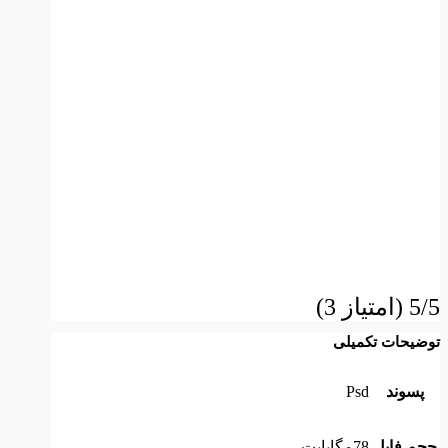
5/5 (امتیاز 3)
توضیحات تکمیلی
پسوند
Psd
حجم فایل
78مگابایت