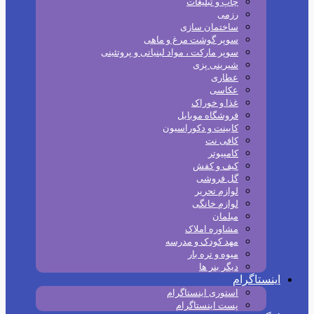
چاپ و تبلیغات
رزمی
ساختمان سازی
سوپر گوشت مرغ و ماهی
سوپر مارکت ، مواد لبنیاتی و پروتئینی
شیرینی پزی
عطاری
عکاسی
غذا و خوراک
فروشگاه موبایل
کابینت و دکوراسیون
کافی نت
کامپیوتر
کیف و کفش
گل فروشی
لوازم تحریر
لوازم خانگی
مبلمان
مشاوره املاک
مهد کودک و مدرسه
میوه و تره بار
دیگر بنر ها
اینستاگرام
استوری اینستاگرام
پست اینستاگرام