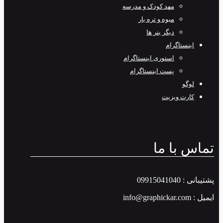
مهد کودک و مدرسه
میوه و تره بار
دیگر بنر ها
اینستاگرام
استوری اینستاگرام
پست اینستاگرام
لوگو
کارت ویزیت
تماس با ما
پشتیبانی : 09915041040
ایمیل : info@graphickar.com