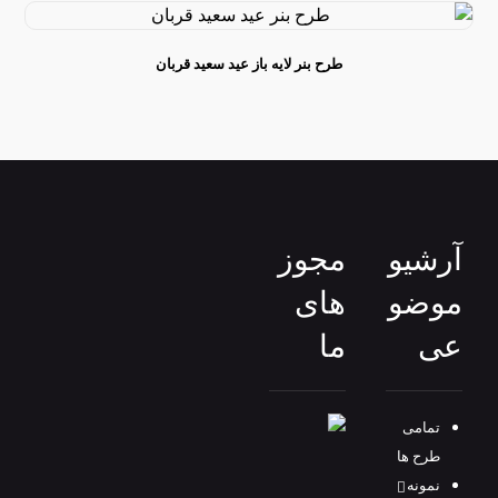
طرح بنر لایه باز عید سعید قربان
آرشیو
مجوز
موضو
های
عی
ما
تمامی
طرح‌ ها
نمونه