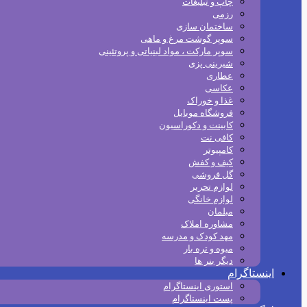
چاپ و تبلیغات
رزمی
ساختمان سازی
سوپر گوشت مرغ و ماهی
سوپر مارکت ، مواد لبنیاتی و پروتئینی
شیرینی پزی
عطاری
عکاسی
غذا و خوراک
فروشگاه موبایل
کابینت و دکوراسیون
کافی نت
کامپیوتر
کیف و کفش
گل فروشی
لوازم تحریر
لوازم خانگی
مبلمان
مشاوره املاک
مهد کودک و مدرسه
میوه و تره بار
دیگر بنر ها
اینستاگرام
استوری اینستاگرام
پست اینستاگرام