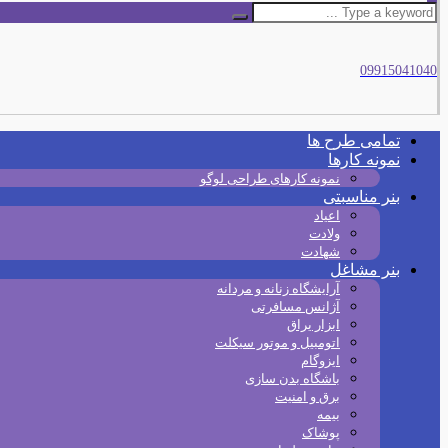
09915041040
تمامی طرح‌ ها
نمونه کارها
نمونه کارهای طراحی لوگو
بنر مناسبتی
اعیاد
ولادت
شهادت
بنر مشاغل
آرایشگاه زنانه و مردانه
آژانس مسافرتی
ابزار یراق
اتومبیل و موتور سیکلت
ایزوگام
باشگاه بدن سازی
برق و امنیت
بیمه
پوشاک