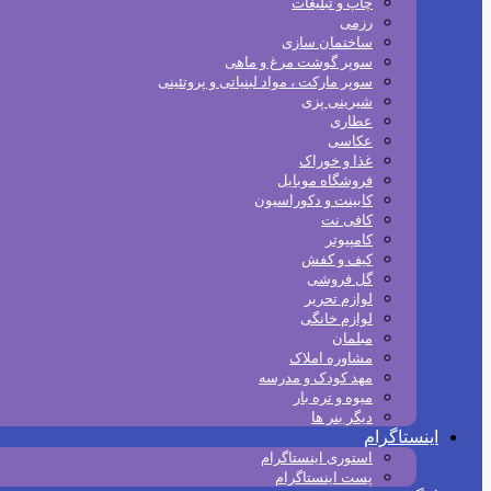
چاپ و تبلیغات
رزمی
ساختمان سازی
سوپر گوشت مرغ و ماهی
سوپر مارکت ، مواد لبنیاتی و پروتئینی
شیرینی پزی
عطاری
عکاسی
غذا و خوراک
فروشگاه موبایل
کابینت و دکوراسیون
کافی نت
کامپیوتر
کیف و کفش
گل فروشی
لوازم تحریر
لوازم خانگی
مبلمان
مشاوره املاک
مهد کودک و مدرسه
میوه و تره بار
دیگر بنر ها
اینستاگرام
استوری اینستاگرام
پست اینستاگرام