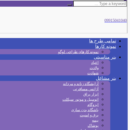
09915041040
تمامی طرح‌ ها
نمونه کارها
نمونه کارهای طراحی لوگو
بنر مناسبتی
اعیاد
ولادت
شهادت
بنر مشاغل
آرایشگاه زنانه و مردانه
آژانس مسافرتی
ابزار یراق
اتومبیل و موتور سیکلت
ایزوگام
باشگاه بدن سازی
برق و امنیت
بیمه
پوشاک