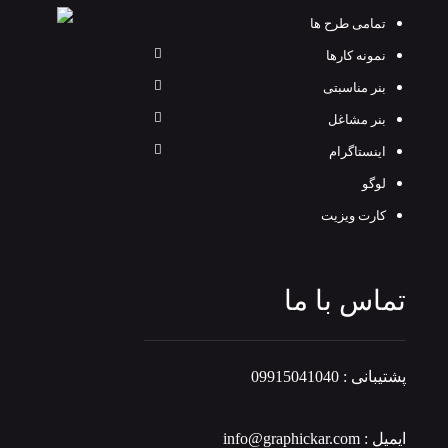
تمامی طرح‌ ها
نمونه کارها
بنر مناسبتی
بنر مشاغل
اینستاگرام
لوگو
کارت ویزیت
تماس با ما
پشتیبانی : 09915041040
ایمیل : info@graphickar.com