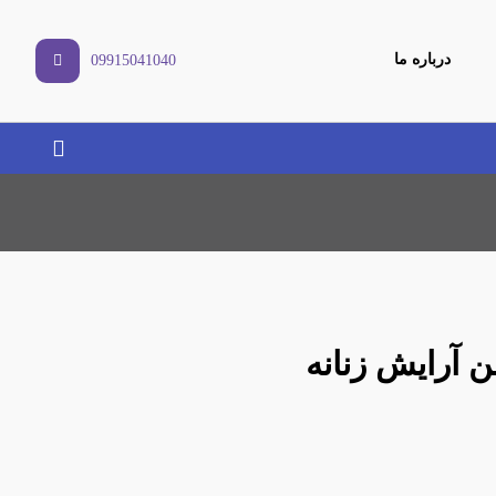
درباره ما
09915041040
 آرایش زنانه