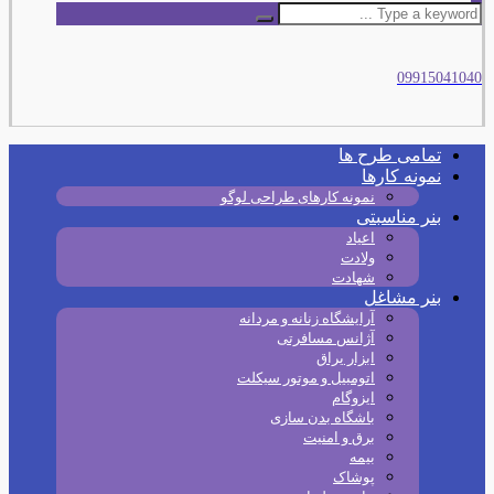
09915041040
تمامی طرح‌ ها
نمونه کارها
نمونه کارهای طراحی لوگو
بنر مناسبتی
اعیاد
ولادت
شهادت
بنر مشاغل
آرایشگاه زنانه و مردانه
آژانس مسافرتی
ابزار یراق
اتومبیل و موتور سیکلت
ایزوگام
باشگاه بدن سازی
برق و امنیت
بیمه
پوشاک