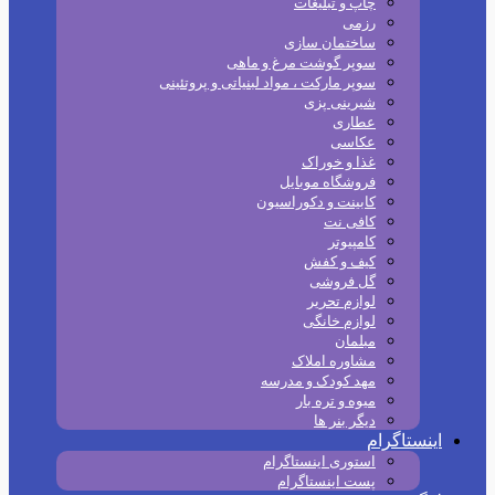
چاپ و تبلیغات
رزمی
ساختمان سازی
سوپر گوشت مرغ و ماهی
سوپر مارکت ، مواد لبنیاتی و پروتئینی
شیرینی پزی
عطاری
عکاسی
غذا و خوراک
فروشگاه موبایل
کابینت و دکوراسیون
کافی نت
کامپیوتر
کیف و کفش
گل فروشی
لوازم تحریر
لوازم خانگی
مبلمان
مشاوره املاک
مهد کودک و مدرسه
میوه و تره بار
دیگر بنر ها
اینستاگرام
استوری اینستاگرام
پست اینستاگرام