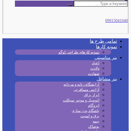
09915041040
تمامی طرح‌ ها
نمونه کارها
نمونه کارهای طراحی لوگو
بنر مناسبتی
اعیاد
ولادت
شهادت
بنر مشاغل
آرایشگاه زنانه و مردانه
آژانس مسافرتی
ابزار یراق
اتومبیل و موتور سیکلت
ایزوگام
باشگاه بدن سازی
برق و امنیت
بیمه
پوشاک