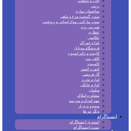
چاپ و تبلیغات
رزمی
ساختمان سازی
سوپر گوشت مرغ و ماهی
سوپر مارکت ، مواد لبنیاتی و پروتئینی
شیرینی پزی
عطاری
عکاسی
غذا و خوراک
فروشگاه موبایل
کابینت و دکوراسیون
کافی نت
کامپیوتر
کیف و کفش
گل فروشی
لوازم تحریر
لوازم خانگی
مبلمان
مشاوره املاک
مهد کودک و مدرسه
میوه و تره بار
دیگر بنر ها
اینستاگرام
استوری اینستاگرام
پست اینستاگرام