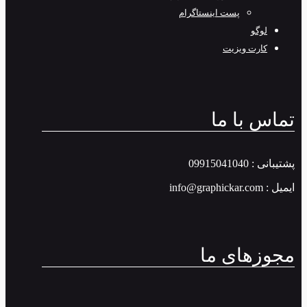
پست اینستاگرام
لوگو
کارت ویزیت
تماس با ما
پشتیبانی : 09915041040
ایمیل : info@graphickar.com
مجوزهای ما