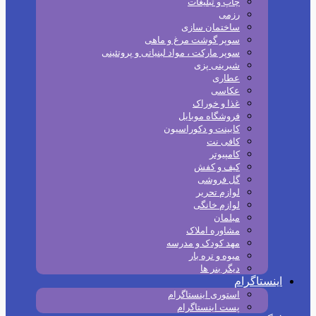
چاپ و تبلیغات
رزمی
ساختمان سازی
سوپر گوشت مرغ و ماهی
سوپر مارکت ، مواد لبنیاتی و پروتئینی
شیرینی پزی
عطاری
عکاسی
غذا و خوراک
فروشگاه موبایل
کابینت و دکوراسیون
کافی نت
کامپیوتر
کیف و کفش
گل فروشی
لوازم تحریر
لوازم خانگی
مبلمان
مشاوره املاک
مهد کودک و مدرسه
میوه و تره بار
دیگر بنر ها
اینستاگرام
استوری اینستاگرام
پست اینستاگرام