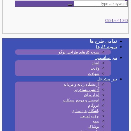
09915041040
تمامی طرح‌ ها
نمونه کارها
نمونه کارهای طراحی لوگو
بنر مناسبتی
اعیاد
ولادت
شهادت
بنر مشاغل
آرایشگاه زنانه و مردانه
آژانس مسافرتی
ابزار یراق
اتومبیل و موتور سیکلت
ایزوگام
باشگاه بدن سازی
برق و امنیت
بیمه
پوشاک