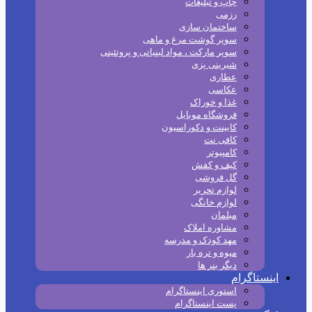
چاپ و تبلیغات
رزمی
ساختمان سازی
سوپر گوشت مرغ و ماهی
سوپر مارکت ، مواد لبنیاتی و پروتئینی
شیرینی پزی
عطاری
عکاسی
غذا و خوراک
فروشگاه موبایل
کابینت و دکوراسیون
کافی نت
کامپیوتر
کیف و کفش
گل فروشی
لوازم تحریر
لوازم خانگی
مبلمان
مشاوره املاک
مهد کودک و مدرسه
میوه و تره بار
دیگر بنر ها
اینستاگرام
استوری اینستاگرام
پست اینستاگرام