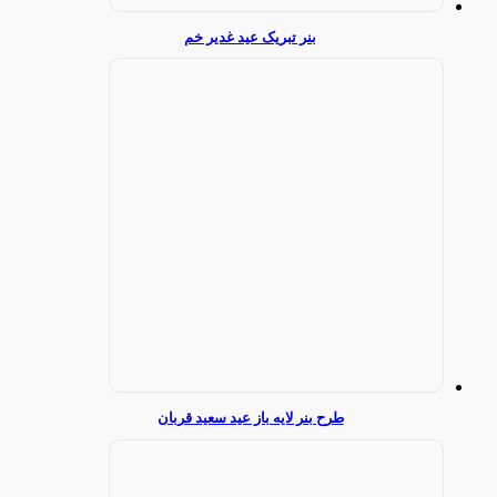
بنر تبریک عید غدیر خم
طرح بنر لایه باز عید سعید قربان