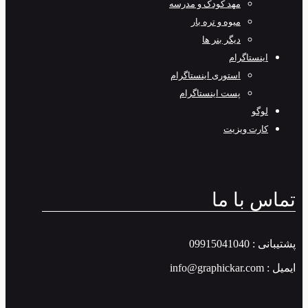
مهد کودک و مدرسه
میوه و تره بار
دیگر بنر ها
اینستاگرام
استوری اینستاگرام
پست اینستاگرام
لوگو
کارت ویزیت
تماس با ما
پشتیبانی : 09915041040
ایمیل : info@graphickar.com