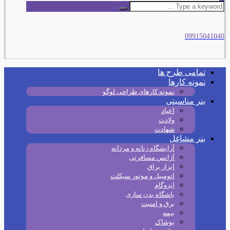
09915041040
تمامی طرح‌ ها
نمونه کارها
نمونه کارهای طراحی لوگو
بنر مناسبتی
اعیاد
ولادت
شهادت
بنر مشاغل
آرایشگاه زنانه و مردانه
آژانس مسافرتی
ابزار یراق
اتومبیل و موتور سیکلت
ایزوگام
باشگاه بدن سازی
برق و امنیت
بیمه
پوشاک