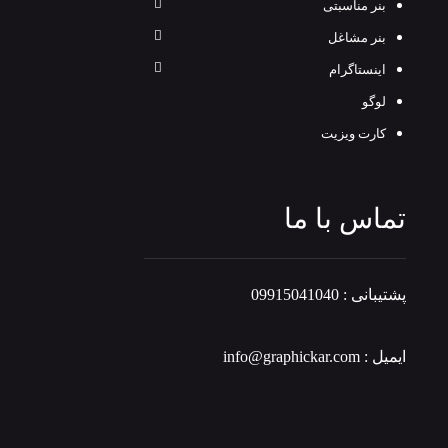
بنر مناسبتی
بنر مشاغل
اینستاگرام
لوگو
کارت ویزیت
تماس با ما
پشتیبانی : 09915041040
ایمیل : info@graphickar.com