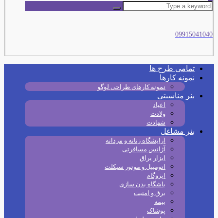
09915041040
تمامی طرح‌ ها
نمونه کارها
نمونه کارهای طراحی لوگو
بنر مناسبتی
اعیاد
ولادت
شهادت
بنر مشاغل
آرایشگاه زنانه و مردانه
آژانس مسافرتی
ابزار یراق
اتومبیل و موتور سیکلت
ایزوگام
باشگاه بدن سازی
برق و امنیت
بیمه
پوشاک