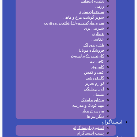
چاپ و تبلیغات
رزمی
ساختمان سازی
سوپر گوشت مرغ و ماهی
سوپر مارکت ، مواد لبنیاتی و پروتئینی
شیرینی پزی
عطاری
عکاسی
غذا و خوراک
فروشگاه موبایل
کابینت و دکوراسیون
کافی نت
کامپیوتر
کیف و کفش
گل فروشی
لوازم تحریر
لوازم خانگی
مبلمان
مشاوره املاک
مهد کودک و مدرسه
میوه و تره بار
دیگر بنر ها
اینستاگرام
استوری اینستاگرام
پست اینستاگرام